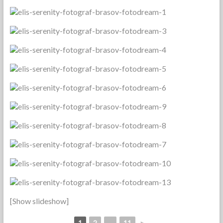
[Show slideshow]
1
2
...
11
►