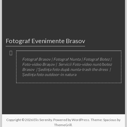
Fotograf Evenimente Brasov
Fotograf Brasov | Fotograf Nunta | Fotograf Botez |
Foto-video Brașov | Servicii Foto-video nunt/botez
Brasov | Ședința foto după nunta-trash the dress |
Ședința foto outdoor-in natura
Copyright © 2026
Elis Serenity
. Powered by
WordPress
. Theme: Spacious by
ThemeGrill
.