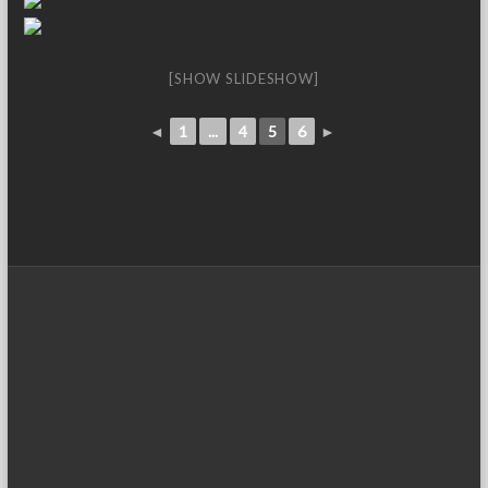
[SHOW SLIDESHOW]
◄
1
...
4
5
6
►