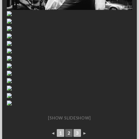
[SHOW SLIDESHOW]
◄
1
2
3
►